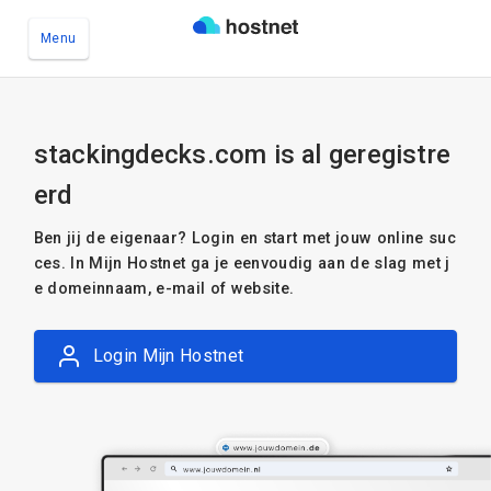
Menu
Ga naar de hoofdinhoud
stackingdecks.com is al geregistre
erd
Ben jij de eigenaar? Login en start met jouw online suc
ces. In Mijn Hostnet ga je eenvoudig aan de slag met j
e domeinnaam, e-mail of website.
Login Mijn Hostnet